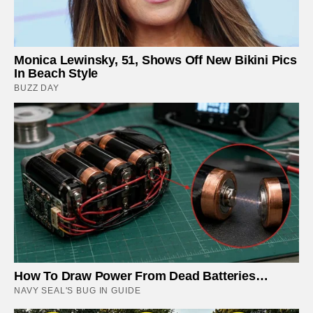
Monica Lewinsky, 51, Shows Off New Bikini Pics
In Beach Style
BUZZ DAY
How To Draw Power From Dead Batteries…
NAVY SEAL'S BUG IN GUIDE