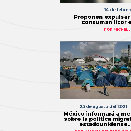
14 de febrer
Proponen expulsar 
consuman licor e
POR
MICHELL
25 de agosto del 2021
México informará a me
sobre la política migra
estadounidense
"Permanecer en Méxi