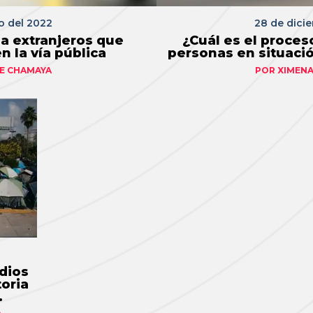
o del 2022
28 de dici
a extranjeros que
¿Cuál es el proces
n la vía pública
personas en situació
E CHAMAYA
POR
XIMENA
dios
toria
co"