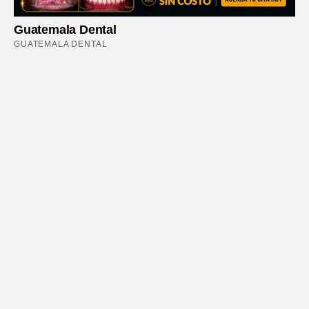
Guatemala Dental
GUATEMALA DENTAL
Fix This Century-Old Wiring Mistake, Slash Your
Power Bill Today
STOPWATT