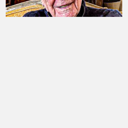
The Tragedy Of Robert Wagner Is Truly Very Sad
BUZZ DAY
She Put Toothpaste On Her Feet For 7 Nights
Straight – Here's What Happened
GOOD TO KNOW THIS