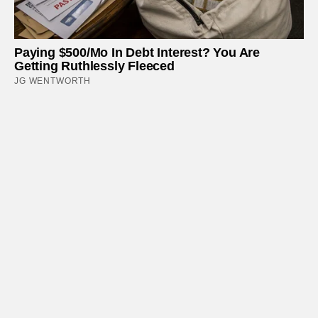
Paying $500/Mo In Debt Interest? You Are
Getting Ruthlessly Fleeced
JG WENTWORTH
Meghan Markle's Daughter All Grown Up — See
Her Now!
BUZZDAY