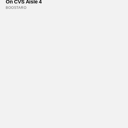
On CVS Aisle 4
BOOSTARO