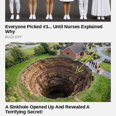
Everyone Picked #3... Until Nurses Explained
Why
BUZZ DAY
A Sinkhole Opened Up And Revealed A
Terrifying Secret!